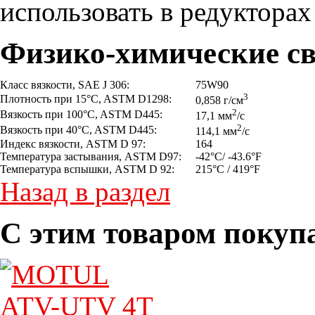
использовать в редукторах
Физико-химические св
Класс вязкости, SAE J 306:
75W90
3
Плотность при 15°C, ASTM D1298:
0,858 г/см
2
Вязкость при 100°C, ASTM D445:
17,1 мм
/с
2
Вязкость при 40°C, ASTM D445:
114,1 мм
/с
Индекс вязкости, ASTM D 97:
164
Температура застывания, ASTM D97:
-42°C/ -43.6°F
Температура вспышки, ASTM D 92:
215°C / 419°F
Назад в раздел
С этим товаром покуп