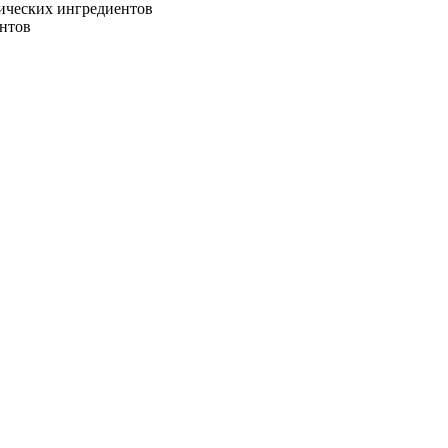
тических ингредиентов
нтов