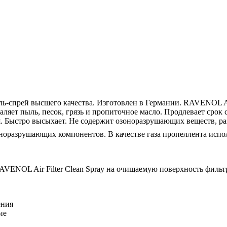
ь-спрей высшего качества. Изготовлен в Германии. RAVENOL Air
ляет пыль, песок, грязь и пропиточное масло. Продлевает срок
. Быстро высыхает. Не содержит озоноразрушающих веществ, раз
зоноразрушающих компонентов. В качестве газа пропеллента испо
RAVENOL Air Filter Clean Spray на очищаемую поверхность фильт
ения
ие