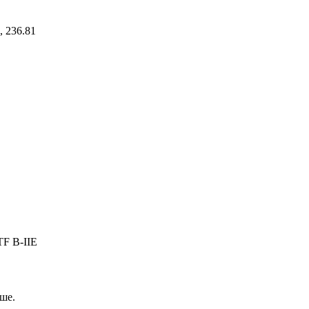
, 236.81
TF B-IIE
ше.