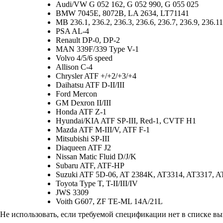
Audi/VW G 052 162, G 052 990, G 055 025
BMW 7045E, 8072B, LA 2634, LT71141
MB 236.1, 236.2, 236.3, 236.6, 236.7, 236.9, 236.11
PSA AL-4
Renault DP-0, DP-2
MAN 339F/339 Type V-1
Volvo 4/5/6 speed
Allison C-4
Chrysler ATF +/+2/+3/+4
Daihatsu ATF D-II/III
Ford Mercon
GM Dexron II/III
Honda ATF Z-1
Hyundai/KIA ATF SP-III, Red-1, CVTF H1
Mazda ATF M-III/V, ATF F-1
Mitsubishi SP-III
Diaqueen ATF J2
Nissan Matic Fluid D/J/K
Subaru ATF, ATF-HP
Suzuki ATF 5D-06, AT 2384K, AT3314, AT3317, A
Toyota Type T, T-II/III/IV
JWS 3309
Voith G607, ZF TE-ML 14A/21L
Не использовать, если требуемой спецификации нет в списке вы