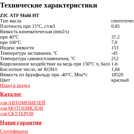
Технические характеристики
ZIC ATF Multi HT
Тип масла
синтетиче
Плотность при 15°C, г/см3
0,85
Вязкость кинематическая (mm2/s)
при 40°C
37,2
при 100°С
7,0
Индекс вязкости
153
Температура застывания, °C
-45
Температура самовоспламенения, °C
212
Коррозионное воздействие на медь при 150°С ч, балл
1-b
Кислотное число, мг КОН/г
1,04
Вязкость по Брукфильду при -40°С, Мпа*с
18520
Цвет
красный
Назад в раздел
Каталог
для АВТОМОБИЛЕЙ
для МОТОЦИКЛОВ
для СКУТЕРОВ
Наши гарантии
Сертификаты