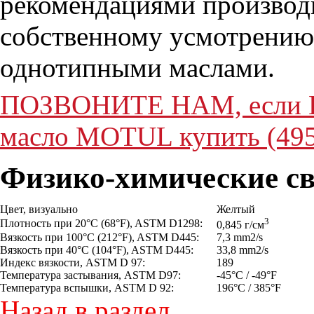
рекомендациями производи
собственному усмотрению
однотипными маслами.
ПОЗВОНИТЕ НАМ, если Вы
масло MOTUL купить (495
Физико-химические св
Цвет, визуально
Желтый
3
Плотность при 20°C (68°F), ASTM D1298:
0,845 г/см
Вязкость при 100°C (212°F), ASTM D445:
7,3 mm2/s
Вязкость при 40°C (104°F), ASTM D445:
33,8 mm2/s
Индекс вязкости, ASTM D 97:
189
Температура застывания, ASTM D97:
-45°C / -49°F
Температура вспышки, ASTM D 92:
196°C / 385°F
Назад в раздел