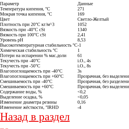
Параметр
Данные
Температура кипения, °C
271
Мокрая точка кипения, °C
169
Цвет
Светло-Желтый
Плотность при 20°C кг/м^3
1052
Вязкость при -40°C cSt
1340
Вязкость при 100°C cSt
2,41
Уровень pH
8,53
Высокотемпературная стабильность °C
-1
Химическая стабильность °C
1
Потери на испарении % мас.доли
61
Текучесть при -40°C
i.O., 4s
Текучесть при -50°C
i.O., 8s
Влагопоглощаемость при -40°C
3s
Влагопоглощаемость при +60°C
Прозрачная, без выделени
Смешиваемость при -40°C
Прозрачная, без разделен
Смешиваемость при +60°C
Прозрачная, без выделени
Содержание воды, %
<0,2
Выделение осадка, %
<0,05
Изменение диаметра резины
0,16
Изменение жёсткости, °IRHD
-4
Назад в раздел