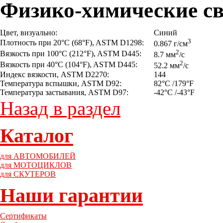
Физико-химические св
Цвет, визуально:
Cиний
3
Плотность при 20°C (68°F), ASTM D1298:
0.867 г/см
2
Вязкость при 100°C (212°F), ASTM D445:
8.7 мм
/с
2
Вязкость при 40°C (104°F), ASTM D445:
52.2 мм
/с
Индекс вязкости, ASTM D2270:
144
Температура вспышки, ASTM D92:
82°C /179°F
Температура застывания, ASTM D97:
-42°C /-43°F
Назад в раздел
Каталог
для АВТОМОБИЛЕЙ
для МОТОЦИКЛОВ
для СКУТЕРОВ
Наши гарантии
Сертификаты