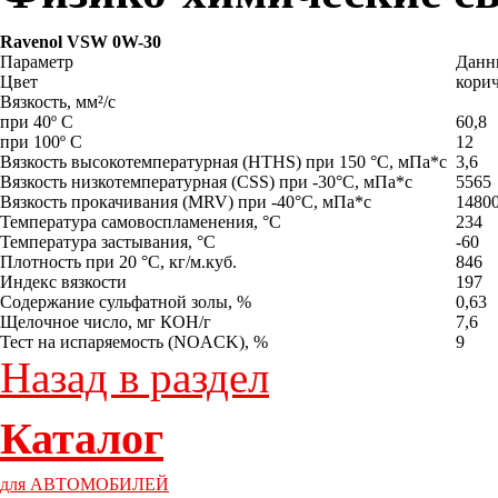
Ravenol VSW 0W-30
Параметр
Данн
Цвет
кор
Вязкость, мм²/с
при 40º C
60,8
при 100º C
12
Вязкость высокотемпературная (HTHS) при 150 °C, мПа*с
3,6
Вязкость низкотемпературная (CSS) при -30°C, мПа*с
5565
Вязкость прокачивания (MRV) при -40°C, мПа*с
1480
Температура самовоспламенения, °C
234
Температура застывания, °C
-60
Плотность при 20 °C, кг/м.куб.
846
Индекс вязкости
197
Содержание сульфатной золы, %
0,6
Щелочное число, мг КОН/г
7,6
Тест на испаряемость (NOACK), %
9
Назад в раздел
Каталог
для АВТОМОБИЛЕЙ