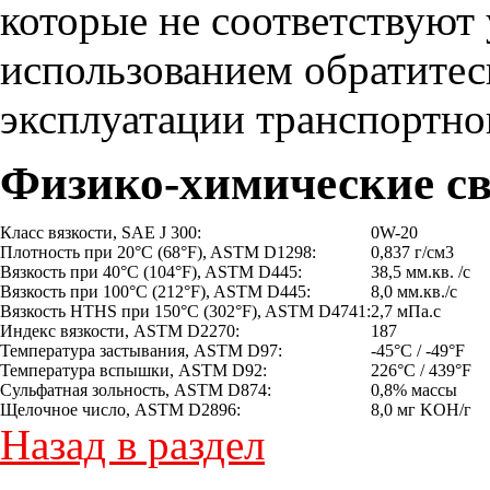
которые не соответствую
использованием обратитес
эксплуатации транспортног
Физико-химические св
Класс вязкости, SAE J 300:
0W-20
Плотность при 20°C (68°F), ASTM D1298:
0,837 г/см3
Вязкость при 40°C (104°F), ASTM D445:
38,5 мм.кв. /с
Вязкость при 100°C (212°F), ASTM D445:
8,0 мм.кв./с
Вязкость HTHS при 150°C (302°F), ASTM D4741:
2,7 мПа.с
Индекс вязкости, ASTM D2270:
187
Температура застывания, ASTM D97:
-45°C / -49°F
Температура вспышки, ASTM D92:
226°C / 439°F
Сульфатная зольность, ASTM D874:
0,8% массы
Щелочное число, ASTM D2896:
8,0 мг KOH/г
Назад в раздел