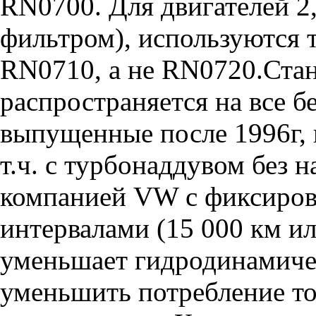
RN0700. Для двигателей 2
фильтром), используются 
RN0710, а не RN0720.Ста
распространяется на все б
выпущенные после 1996г, и
т.ч. с турбонаддувом без
компанией VW с фиксиро
интервалами (15 000 км ил
уменьшает гидродинамичес
уменьшить потребление то