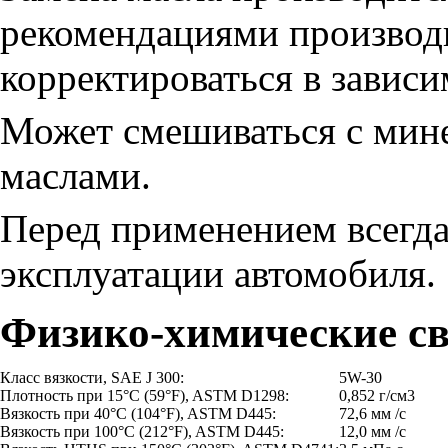
рекомендациями производи
корректироваться в зависи
Может смешиваться с мин
маслами.
Перед применением всегда
эксплуатации автомобиля.
Физико-химические св
Класс вязкости, SAE J 300:
5W-30
Плотность при 15°C (59°F), ASTM D1298:
0,852 г/см3
Вязкость при 40°C (104°F), ASTM D445:
72,6 мм /с
Вязкость при 100°C (212°F), ASTM D445:
12,0 мм /с