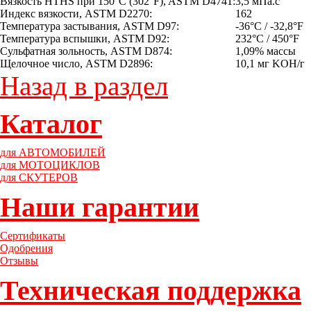
Вязкость HTHS при 150°C (302°F), ASTM D4741:
3,5 мПа.с
Индекс вязкости, ASTM D2270:
162
Температура застывания, ASTM D97:
-36°C / -32,8°F
Температура вспышки, ASTM D92:
232°C / 450°F
Сульфатная зольность, ASTM D874:
1,09% массы
Щелочное число, ASTM D2896:
10,1 мг KOH/г
Назад в раздел
Каталог
для АВТОМОБИЛЕЙ
для МОТОЦИКЛОВ
для СКУТЕРОВ
Наши гарантии
Сертификаты
Одобрения
Отзывы
Техническая поддержка